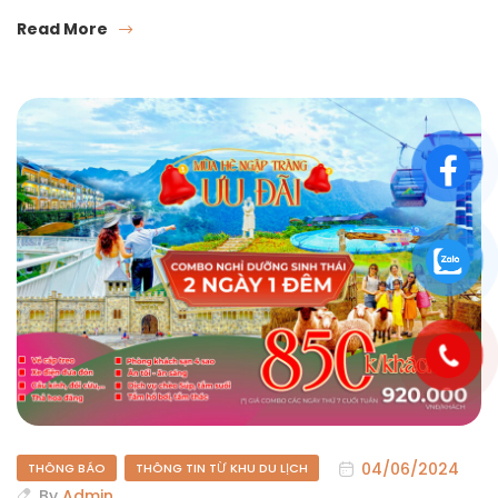
Read More
04/06/2024
THÔNG BÁO
THÔNG TIN TỪ KHU DU LỊCH
By
Admin