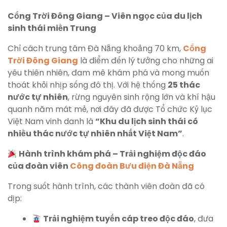
Cổng Trời Đông Giang – Viên ngọc của du lịch
sinh thái miền Trung
Chỉ cách trung tâm Đà Nẵng khoảng 70 km,
Cổng
Trời Đông Giang
là điểm đến lý tưởng cho những ai
yêu thiên nhiên, đam mê khám phá và mong muốn
thoát khỏi nhịp sống đô thị. Với hệ thống
25 thác
nước tự nhiên
, rừng nguyên sinh rộng lớn và khí hậu
quanh năm mát mẻ, nơi đây đã được Tổ chức Kỷ lục
Việt Nam vinh danh là
“Khu du lịch sinh thái có
nhiều thác nước tự nhiên nhất Việt Nam”
.
Hành trình khám phá – Trải nghiệm độc đáo
của đoàn viên
Công đoàn Bưu điện Đà Nẵng
Trong suốt hành trình, các thành viên đoàn đã có
dịp:
Trải nghiệm tuyến cáp treo độc đáo
, đưa