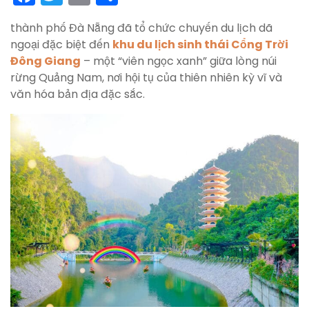
a
w
m
h
thành phố Đà Nẵng đã tổ chức chuyến du lịch dã
c
itt
ai
ar
ngoại đặc biệt đến
khu du lịch sinh thái Cổng Trời
e
er
l
e
Đông Giang
– một “viên ngọc xanh” giữa lòng núi
b
rừng Quảng Nam, nơi hội tụ của thiên nhiên kỳ vĩ và
văn hóa bản địa đặc sắc.
o
o
k