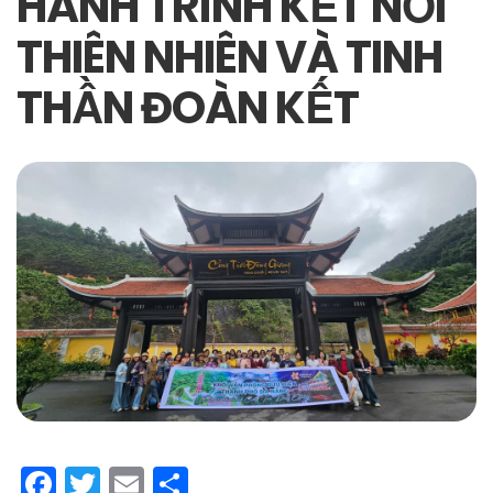
HÀNH TRÌNH KẾT NỐI
THIÊN NHIÊN VÀ TINH
THẦN ĐOÀN KẾT
F
T
E
S