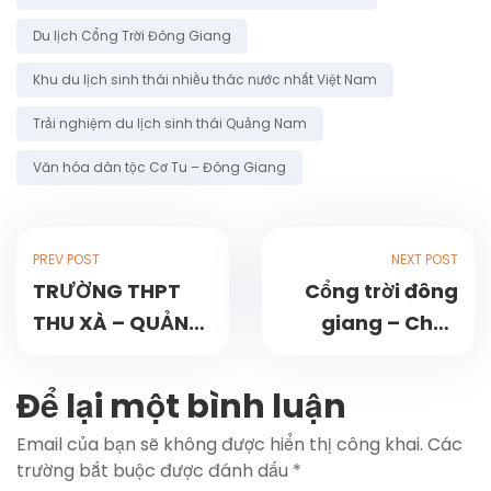
b
o
Du lịch Cổng Trời Đông Giang
o
Khu du lịch sinh thái nhiều thác nước nhất Việt Nam
k
Trải nghiệm du lịch sinh thái Quảng Nam
Văn hóa dân tộc Cơ Tu – Đông Giang
PREV POST
NEXT POST
TRƯỜNG THPT
Cổng trời đông
THU XÀ – QUẢNG
giang – Chúc
NGÃI TRẢI
mừng ngày giải
NGHIỆM DU LỊCH
phóng miền Nam
Để lại một bình luận
KHÁM PHÁ CỔNG
30/4 và Quốc tế
Email của bạn sẽ không được hiển thị công khai.
Các
TRỜI ĐÔNG
lao động 1/5
trường bắt buộc được đánh dấu
*
GIANG