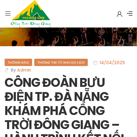
14/04/2025
THÔNG BÁO
THÔNG TIN TỪ KHU DU LỊCH
By
Admin
CÔNG ĐOÀN BƯU
ĐIỆN TP. ĐÀ NẴNG
KHÁM PHÁ CỔNG
TRỜI ĐÔNG GIANG –