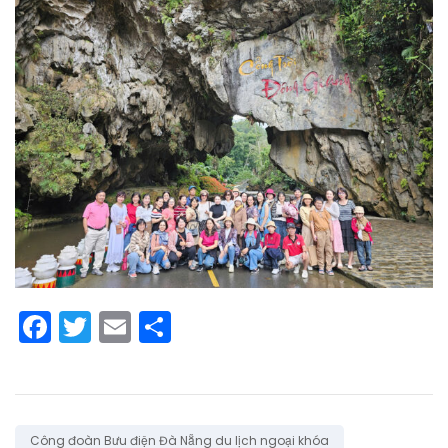
F
T
E
S
a
w
m
h
c
itt
ai
ar
e
er
l
e
Tags:
Công đoàn Bưu điện Đà Nẵng du lịch ngoại khóa