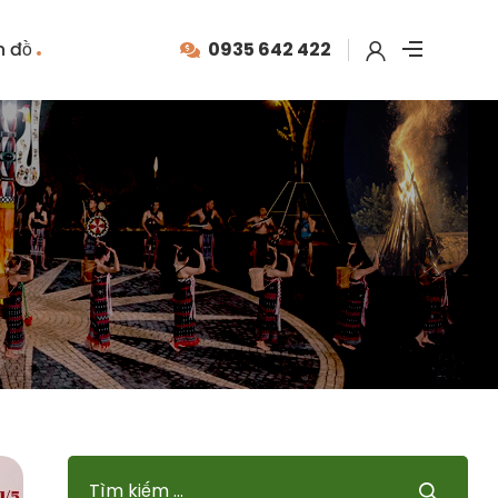
n đồ
0935 642 422