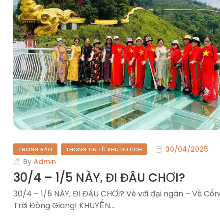
30/04/2025
THÔNG BÁO
THÔNG TIN TỪ KHU DU LỊCH
By
Admin
30/4 – 1/5 NÀY, ĐI ĐÂU CHƠI?
30/4 – 1/5 NÀY, ĐI ĐÂU CHƠI? Về với đại ngàn – Về Cổ
Trời Đông Giang! KHUYẾN…