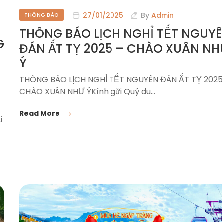
27/01/2025
By
Admin
THÔNG BÁO
THÔNG BÁO LỊCH NGHỈ TẾT NGUY
G
ĐÁN ẤT TỴ 2025 – CHÀO XUÂN NH
Ý
THÔNG BÁO LỊCH NGHỈ TẾT NGUYÊN ĐÁN ẤT TỴ 2025
CHÀO XUÂN NHƯ ÝKính gửi Quý du…
Read More
i