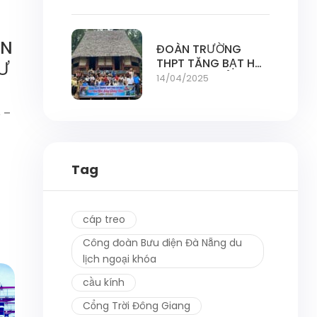
CỔNG TRỜI ĐÔNG
GIANG
ÊN
ĐOÀN TRƯỜNG
THPT TĂNG BẠT HỔ
Ư
KHÁM PHÁ VẺ ĐẸP
14/04/2025
CỔNG TRỜI ĐÔNG
GIANG
 –
Tag
cáp treo
Công đoàn Bưu điện Đà Nẵng du
lịch ngoại khóa
cầu kính
Cổng Trời Đông Giang