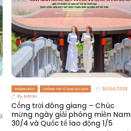
30/04/2025
THÔNG BÁO
THÔNG TIN TỪ KHU DU LỊCH
By
Admin
Cổng trời đông giang – Chúc
mừng ngày giải phóng miền Nam
ng
30/4 và Quốc tế lao động 1/5