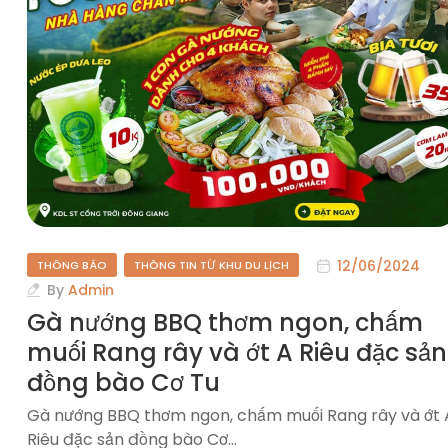
12/06/2024
THÔNG BÁO
THÔNG TIN TỪ KHU DU LỊCH
By
Admin
Gà nướng BBQ thơm ngon, chấm
muối Rang rây và ớt A Riêu đặc sản
đồng bào Cơ Tu
Gà nướng BBQ thơm ngon, chấm muối Rang rây và ớt 
Riêu đặc sản đồng bào Cơ…