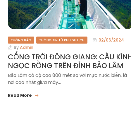
02/06/2024
THÔNG BÁO
THÔNG TIN TỪ KHU DU LỊCH
By
Admin
CỔNG TRỜI ĐÔNG GIANG: CẦU KÍN
NGỌC RỒNG TRÊN ĐỈNH BẢO LÂM
Bảo Lâm có độ cao 800 mét so với mực nước biển, là
nơi cao nhất giữa mây…
Read More