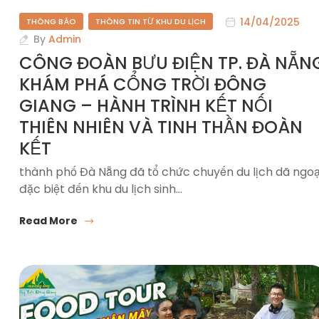
14/04/2025
THÔNG BÁO
THÔNG TIN TỪ KHU DU LỊCH
By
Admin
CÔNG ĐOÀN BƯU ĐIỆN TP. ĐÀ NẴN
KHÁM PHÁ CỔNG TRỜI ĐÔNG
GIANG – HÀNH TRÌNH KẾT NỐI
THIÊN NHIÊN VÀ TINH THẦN ĐOÀN
KẾT
thành phố Đà Nẵng đã tổ chức chuyến du lịch dã ngoạ
đặc biệt đến khu du lịch sinh…
Read More