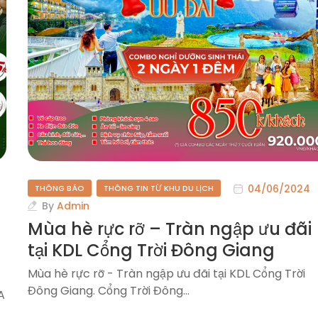
04/06/2024
THÔNG BÁO
THÔNG TIN TỪ KHU DU LỊCH
By
Admin
Mùa hè rực rỡ – Tràn ngập ưu đãi
tại KDL Cổng Trời Đông Giang
Mùa hè rực rỡ - Tràn ngập ưu đãi tại KDL Cổng Trời
Đông Giang. Cổng Trời Đông…
A