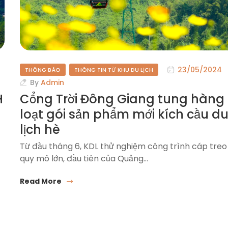
23/05/2024
THÔNG BÁO
THÔNG TIN TỪ KHU DU LỊCH
By
Admin
H
Cổng Trời Đông Giang tung hàng
loạt gói sản phẩm mới kích cầu d
lịch hè
Từ đầu tháng 6, KDL thử nghiệm công trình cáp treo
quy mô lớn, đầu tiên của Quảng…
Read More