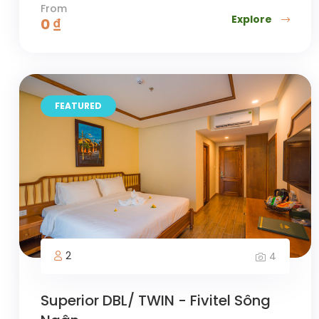
From
Explore
0
₫
FEATURED
2
4
Superior DBL/ TWIN - Fivitel Sông