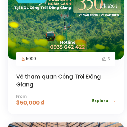
5000
5
Vé tham quan Cổng Trời Đông
Giang
From
Explore
350,000
₫