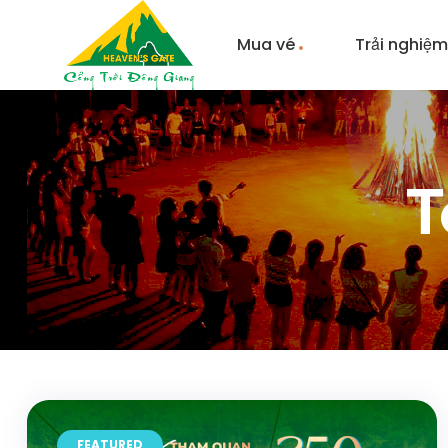
Mua vé
Trải nghiệ
T
FEATURED