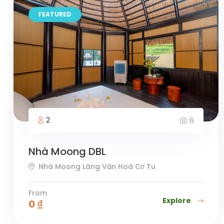
FEATURED
2
6
Nhà Moong DBL
Nhà Moong Làng Văn Hoá Cơ Tu
From
Explore
0
₫