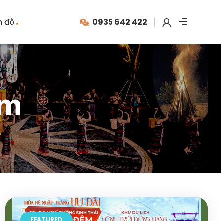
n đồ
0935 642 422
êm
FEATURED